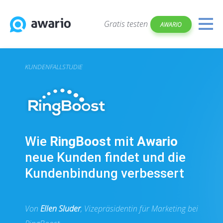
Gratis testen
AWARIO
KUNDENFALLSTUDIE
Wie
RingBoost
mit
Awario
neue Kunden findet und die
Kundenbindung verbessert
Von
Ellen Sluder
, Vizepräsidentin für Marketing bei