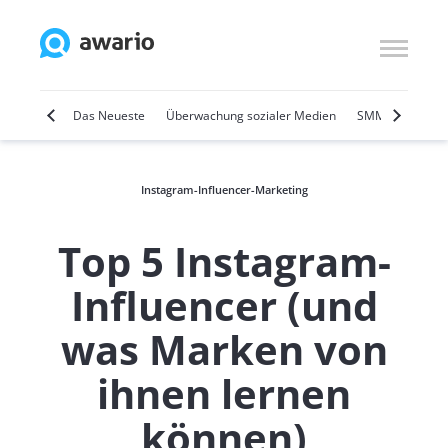
Marketing
Das Neueste
Überwachung sozialer Medien
SMM
Social 
Instagram-Influencer-Marketing
Top 5 Instagram-
Influencer (und
was Marken von
ihnen lernen
können)