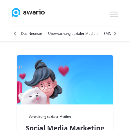
Marketing
Das Neueste
Überwachung sozialer Medien
SMM
Social 
Verwaltung sozialer Medien
Social Media Marketing