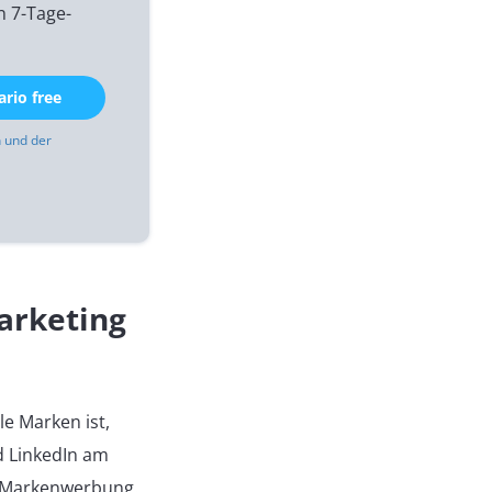
n 7-Tage-
rio free
 und der
arketing
le Marken ist,
d LinkedIn am
on Markenwerbung.