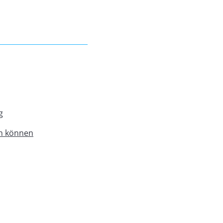
g
ln können