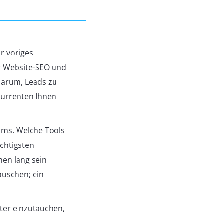
r voriges
er Website-SEO und
darum, Leads zu
kurrenten Ihnen
ums. Welche Tools
ichtigsten
hen lang sein
auschen; ein
tter einzutauchen,