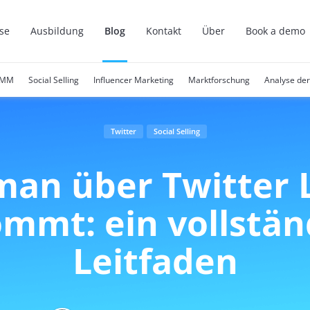
ise
Ausbildung
Blog
Kontakt
Über
Book a demo
SMM
Social Selling
Influencer Marketing
Marktforschung
Analyse de
Twitter
Social Selling
man über Twitter 
mmt: ein vollstän
Leitfaden