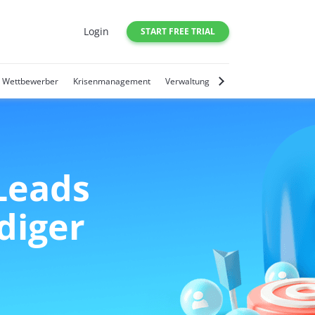
Login
START FREE TRIAL
r Wettbewerber
Krisenmanagement
Verwaltung sozialer Medien
Trends
Leads
diger