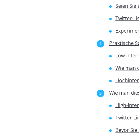
Seien Sie 
Twitter-Li
Experimen
Praktische S
Low-Intere
Wie man 
Hochinter
Wie man die
High-Inte
Twitter-Li
Bevor Sie