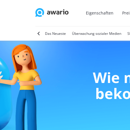
Eigenschaften
Pre
tter
Video-Marketing
Das Neueste
Überwachung sozialer Medien
Wie 
beko