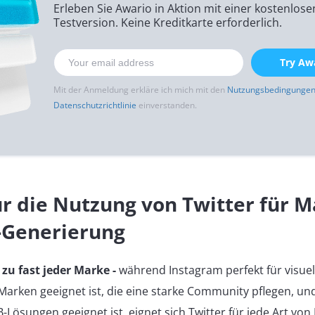
Erleben Sie Awario in Aktion mit einer kostenlose
Testversion. Keine Kreditkarte erforderlich.
Try Awa
Mit der Anmeldung erkläre ich mich mit den
Nutzungsbedingungen
Datenschutzrichtlinie
einverstanden.
r die Nutzung von Twitter für M
-Generierung
 zu fast jeder Marke -
während Instagram perfekt für visuel
Marken geeignet ist, die eine starke Community pflegen, un
B-Lösungen geeignet ist, eignet sich Twitter für jede Art v