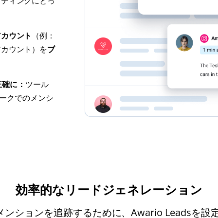
ケティングにとっ
アカウント
（例：
アカウント）を
ブ
正確に：
ツール
ワークでのメンシ
効率的なリードジェネレーション
mのメンションを追跡するために、Awario Leads