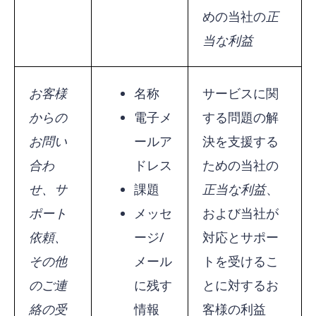
めの当社の
正
当な利益
お客様
名称
サービスに関
からの
電子メ
する問題の解
お問い
ールア
決を支援する
合わ
ドレス
ための当社の
せ、サ
課題
正当な利益
、
ポート
メッセ
および当社が
依頼、
ージ/
対応とサポー
その他
メール
トを受けるこ
のご連
に残す
とに対するお
絡の受
情報
客様の利益