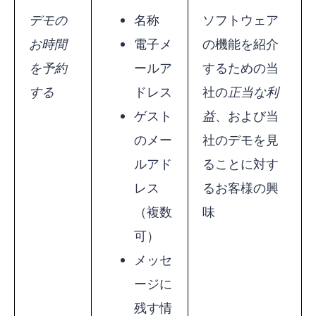
デモの
名称
ソフトウェア
お時間
電子メ
の機能を紹介
を予約
ールア
するための当
する
ドレス
社の
正当な利
ゲスト
益
、および当
のメー
社のデモを見
ルアド
ることに対す
レス
るお客様の興
（複数
味
可）
メッセ
ージに
残す情