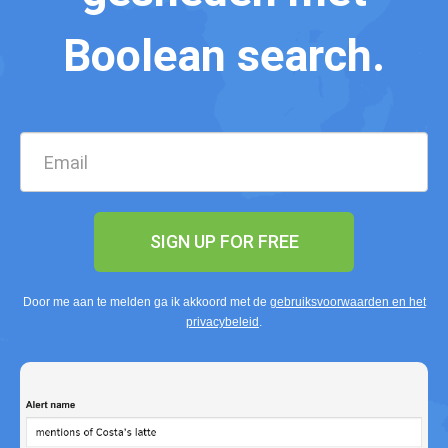
Boolean search.
SIGN UP FOR FREE
Door me aan te melden ga ik akkoord met de
gebruiksvoorwaarden en het
privacybeleid
.