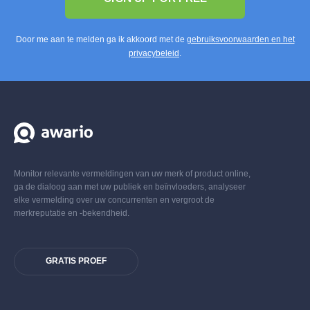
Door me aan te melden ga ik akkoord met de
gebruiksvoorwaarden en het
privacybeleid
.
Monitor relevante vermeldingen van uw merk of product online,
ga de dialoog aan met uw publiek en beïnvloeders, analyseer
elke vermelding over uw concurrenten en vergroot de
merkreputatie en -bekendheid.
GRATIS PROEF