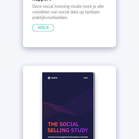
Deze social listening studie toont je alle
voordelen van social data op tastbare
praktijkvoorbeelden.
BEKIJK