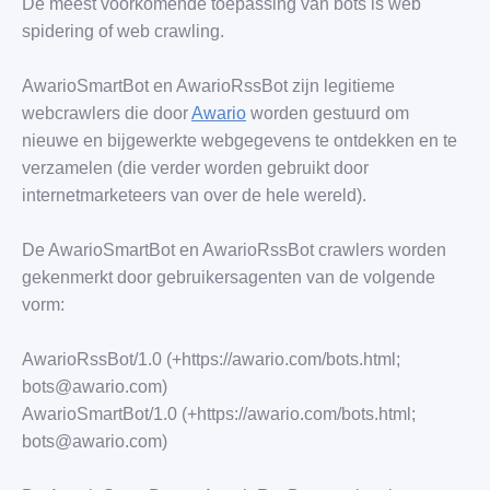
De meest voorkomende toepassing van bots is web
spidering of web crawling.
AwarioSmartBot en AwarioRssBot zijn legitieme
webcrawlers die door
Awario
worden gestuurd om
nieuwe en bijgewerkte webgegevens te ontdekken en te
verzamelen (die verder worden gebruikt door
internetmarketeers van over de hele wereld).
De AwarioSmartBot en AwarioRssBot crawlers worden
gekenmerkt door gebruikersagenten van de volgende
vorm:
AwarioRssBot/1.0 (+https://awario.com/bots.html;
bots@awario.com)
AwarioSmartBot/1.0 (+https://awario.com/bots.html;
bots@awario.com)