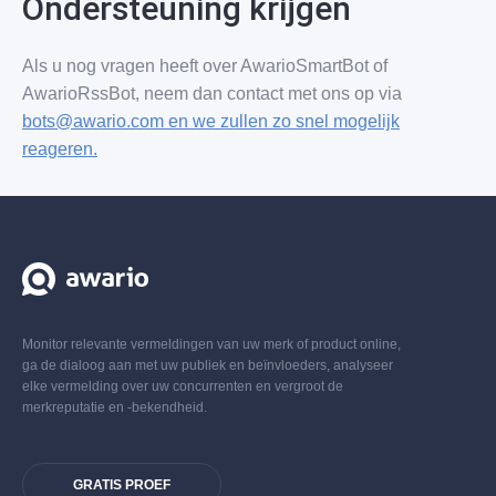
Ondersteuning krijgen
Als u nog vragen heeft over AwarioSmartBot of
AwarioRssBot, neem dan contact met ons op via
bots@awario.com en we zullen zo snel mogelijk
reageren.
Monitor relevante vermeldingen van uw merk of product online,
ga de dialoog aan met uw publiek en beïnvloeders, analyseer
elke vermelding over uw concurrenten en vergroot de
merkreputatie en -bekendheid.
GRATIS PROEF