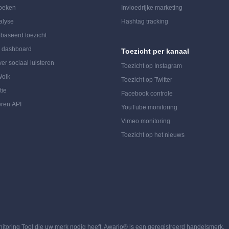
oeken
Invloedrijke marketing
alyse
Hashtag tracking
ebaseerd toezicht
a dashboard
Toezicht per kanaal
er sociaal luisteren
Toezicht op Instagram
Wolk
Toezicht op Twitter
tie
Facebook controle
eren API
YouTube monitoring
Vimeo monitoring
Toezicht op het nieuws
toring Tool die uw merk nodig heeft. Awario® is een geregistreerd handelsmerk.