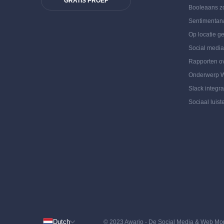
GRATIS PROEF
Booleaans z
Sentimentan
Op locatie g
Social medi
Rapporten ov
Onderwerp 
Slack integra
Sociaal luist
Dutch
© 2023 Awario - De Social Media & Web Moni