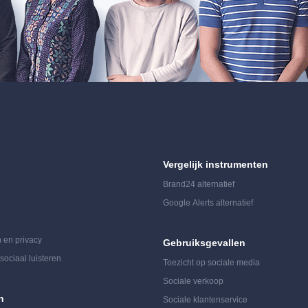
Vergelijk instrumenten
Brand24 alternatief
Google Alerts alternatief
 en privacy
Gebruiksgevallen
sociaal luisteren
Toezicht op sociale media
Sociale verkoop
n
Sociale klantenservice