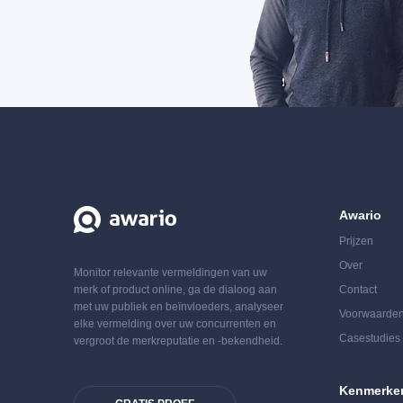
Awario
Prijzen
Over
Monitor relevante vermeldingen van uw
merk of product online, ga de dialoog aan
Contact
met uw publiek en beïnvloeders, analyseer
Voorwaarden
elke vermelding over uw concurrenten en
Casestudies 
vergroot de merkreputatie en -bekendheid.
Kenmerke