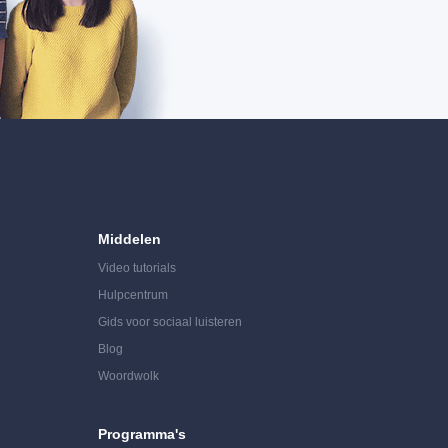
Middelen
Video tutorials
Hulpcentrum
Gids voor sociaal luisteren
Blog
Woordwolk
Programma's