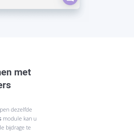
men met
ers
lpen dezelfde
s
module kan u
e bijdrage te