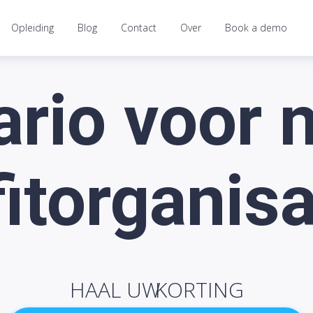
Opleiding
Blog
Contact
Over
Book a demo
rio voor 
fitorganisa
HAAL UW
KORTING