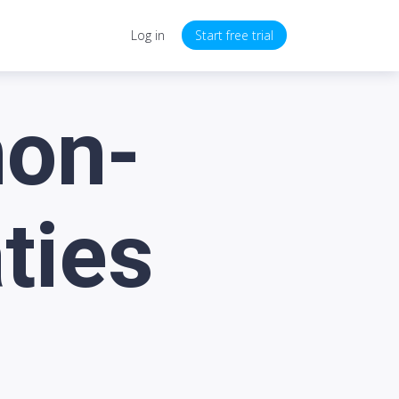
Log in
Start free trial
non-
ties