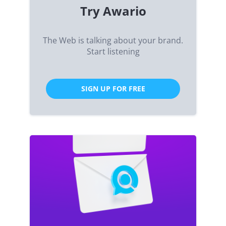
Try Awario
The Web is talking about your brand.
Start listening
SIGN UP FOR FREE