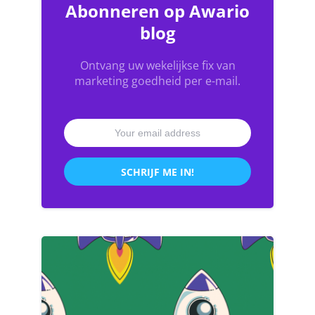
Abonneren op Awario
blog
Ontvang uw wekelijkse fix van
marketing goedheid per e-mail.
SCHRIJF ME IN!