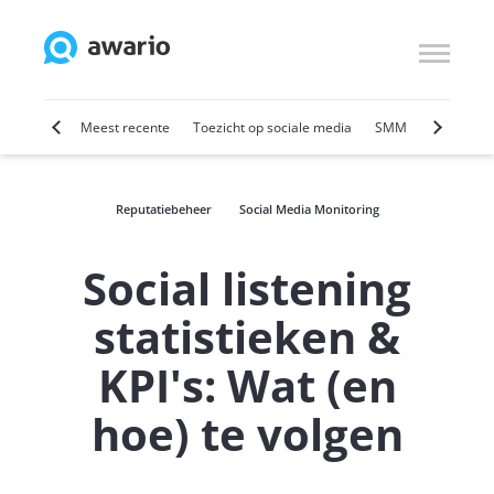
Marketing
Meest recente
Toezicht op sociale media
SMM
Sociale v
Reputatiebeheer
Social Media Monitoring
Social listening
statistieken &
KPI's: Wat (en
hoe) te volgen