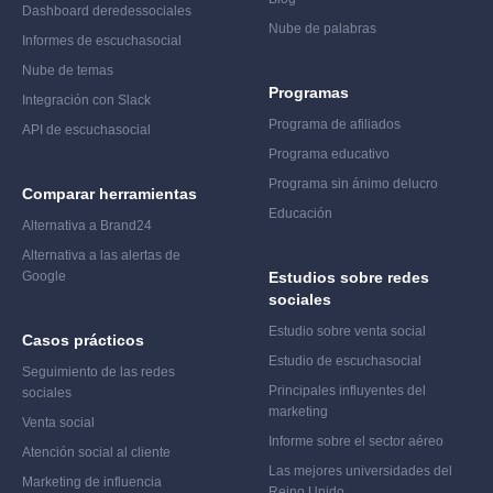
Dashboard de
redes
sociales
Nube de palabras
Informes de escucha
social
Nube de temas
Programas
Integración con Slack
Programa de afiliados
API de escucha
social
Programa educativo
Programa sin ánimo de
lucro
Comparar herramientas
Educación
Alternativa a Brand24
Alternativa a las alertas de
Google
Estudios sobre redes
sociales
Estudio sobre venta social
Casos prácticos
Estudio de escucha
social
Seguimiento de las redes
Principales influyentes del
sociales
marketing
Venta social
Informe sobre el sector aéreo
Atención social al cliente
Las mejores universidades del
Marketing de influencia
Reino Unido