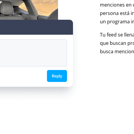
menciones en c
persona está i
un programa i
Tu feed se lle
que buscan prod
busca mencione