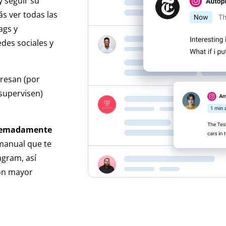
y seguir su
s ver todas las
ags y
des sociales y
eresan (por
 supervisen)
tremadamente
anual que te
agram, así
on mayor