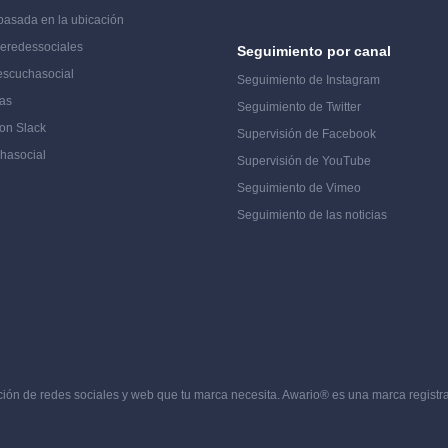
basada en la ubicación
de
redes
sociales
Seguimiento por canal
 escucha
social
Seguimiento de Instagram
as
Seguimiento de Twitter
con Slack
Supervisión de Facebook
cha
social
Supervisión de YouTube
Seguimiento de Vimeo
Seguimiento de las noticias
ción de redes sociales y web que tu marca necesita. Awario® es una marca registr