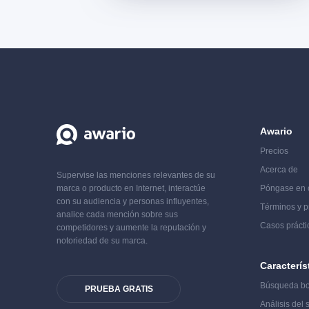
Awario
Precios
Acerca de
Supervise las menciones relevantes de su
marca o producto en Internet, interactúe
Póngase en 
con su audiencia y personas influyentes,
Términos y p
analice cada mención sobre sus
Casos prácti
competidores y aumente la reputación y
notoriedad de su marca.
Caracterís
Búsqueda b
PRUEBA GRATIS
Análisis del 