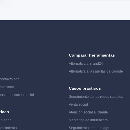
Comparar herramientas
Alternativa a Brand24
Alternativa a las alertas de Google
contacto con
rivacidad
Casos prácticos
cos de escucha social
Seguimiento de las redes sociales
Venta social
ticas
Atención social al cliente
ooleana
Marketing de influencers
sentimiento
Seguimiento de hashtags