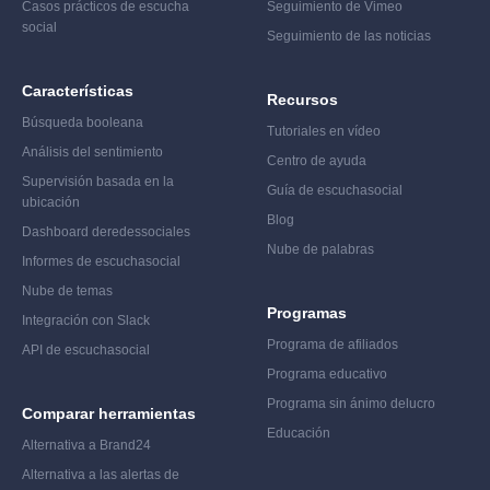
Casos prácticos de escucha
Seguimiento de Vimeo
social
Seguimiento de las noticias
Características
Recursos
Búsqueda booleana
Tutoriales en vídeo
Análisis del sentimiento
Centro de ayuda
Supervisión basada en la
Guía de escucha
social
ubicación
Blog
Dashboard de
redes
sociales
Nube de palabras
Informes de escucha
social
Nube de temas
Programas
Integración con Slack
Programa de afiliados
API de escucha
social
Programa educativo
Programa sin ánimo de
lucro
Comparar herramientas
Educación
Alternativa a Brand24
Alternativa a las alertas de