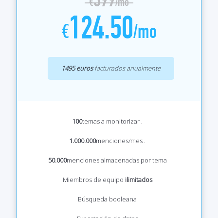
€
/mo
124.50
€
/mo
1495 euros
facturados anualmente
100
temas a monitorizar
.
1.000.000
menciones/mes
.
50.000
menciones almacenadas por tema
Miembros de equipo
ilimitados
Búsqueda booleana