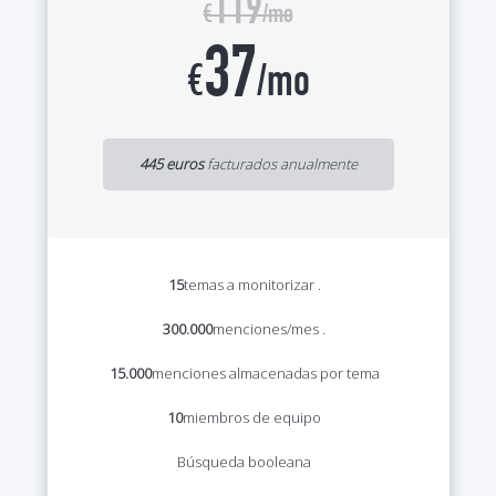
119
€
/mo
37
€
/mo
445 euros
facturados anualmente
15
temas a monitorizar
.
300.000
menciones/mes
.
15.000
menciones almacenadas por tema
10
miembros de equipo
Búsqueda booleana