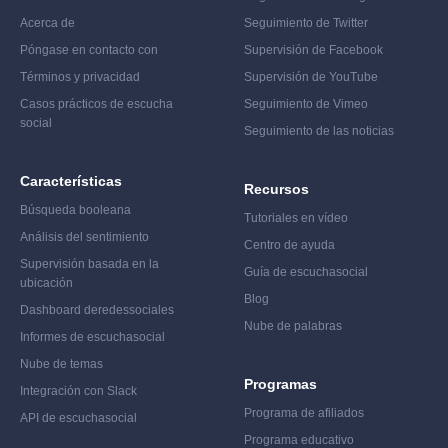
Acerca de
Seguimiento de Twitter
Póngase en contacto con
Supervisión de Facebook
Términos y privacidad
Supervisión de YouTube
Casos prácticos de escucha
Seguimiento de Vimeo
social
Seguimiento de las noticias
Características
Recursos
Búsqueda booleana
Tutoriales en vídeo
Análisis del sentimiento
Centro de ayuda
Supervisión basada en la
Guía de escucha
social
ubicación
Blog
Dashboard de
redes
sociales
Nube de palabras
Informes de escucha
social
Nube de temas
Programas
Integración con Slack
Programa de afiliados
API de escucha
social
Programa educativo