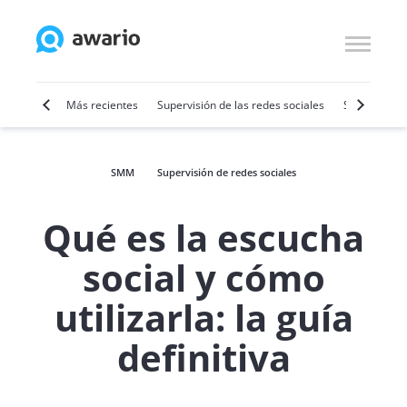
por vídeo
Más recientes
Supervisión de las redes sociales
SMM
Ven
SMM
Supervisión de redes sociales
Qué es la escucha
social y cómo
utilizarla: la guía
definitiva