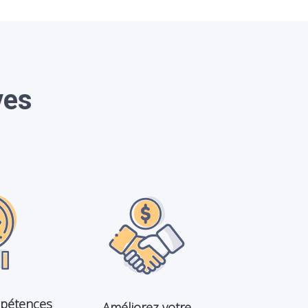
ves
mpétences
Améliorez votre