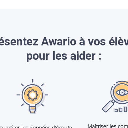
ésentez Awario à vos élè
pour les aider :
Maîtriser les co
terpréter les données d'écoute