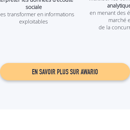
analytiqu
sociale
en menant des é
 les transformer en informations
marché e
exploitables
de la concur
EN SAVOIR PLUS SUR AWARIO