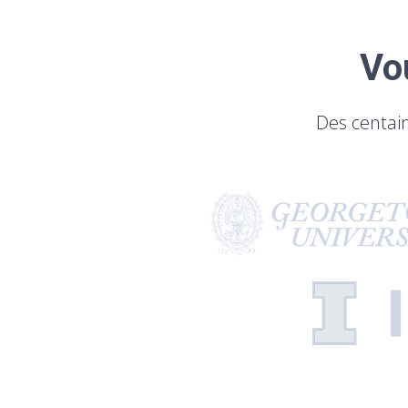
Vo
Des centai