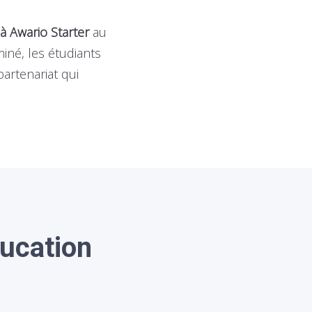
 à Awario Starter
au
iné, les étudiants
partenariat qui
ducation