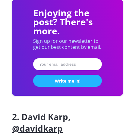
Enjoying the
post? There's
more.
Sign up for our newsletter to
get our best content by email.
2. David Karp,
@davidkarp