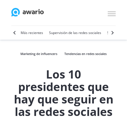
por vídeo
Más recientes
Supervisión de las redes sociales
SMM
Ven
Marketing de influencers
Tendencias en redes sociales
Los 10
presidentes que
hay que seguir en
las redes sociales