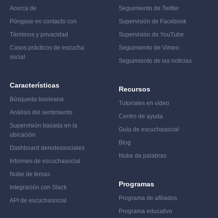
Acerca de
Seguimiento de Twitter
Póngase en contacto con
Supervisión de Facebook
Términos y privacidad
Supervisión de YouTube
Casos prácticos de escucha
Seguimiento de Vimeo
social
Seguimiento de las noticias
Características
Recursos
Búsqueda booleana
Tutoriales en vídeo
Análisis del sentimiento
Centro de ayuda
Supervisión basada en la
Guía de escucha
social
ubicación
Blog
Dashboard de
redes
sociales
Nube de palabras
Informes de escucha
social
Nube de temas
Programas
Integración con Slack
Programa de afiliados
API de escucha
social
Programa educativo