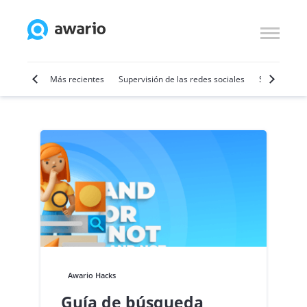
por vídeo
Más recientes
Supervisión de las redes sociales
SMM
Ven
Awario Hacks
Guía de búsqueda