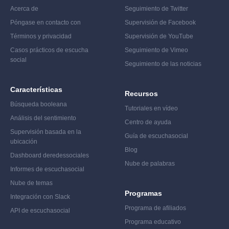
Acerca de
Seguimiento de Twitter
Póngase en contacto con
Supervisión de Facebook
Términos y privacidad
Supervisión de YouTube
Casos prácticos de escucha
Seguimiento de Vimeo
social
Seguimiento de las noticias
Características
Recursos
Búsqueda booleana
Tutoriales en vídeo
Análisis del sentimiento
Centro de ayuda
Supervisión basada en la
Guía de escucha
social
ubicación
Blog
Dashboard de
redes
sociales
Nube de palabras
Informes de escucha
social
Nube de temas
Programas
Integración con Slack
Programa de afiliados
API de escucha
social
Programa educativo