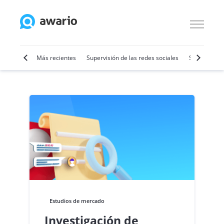
por vídeo
Más recientes
Supervisión de las redes sociales
SMM
Ven
Estudios de mercado
Investigación de