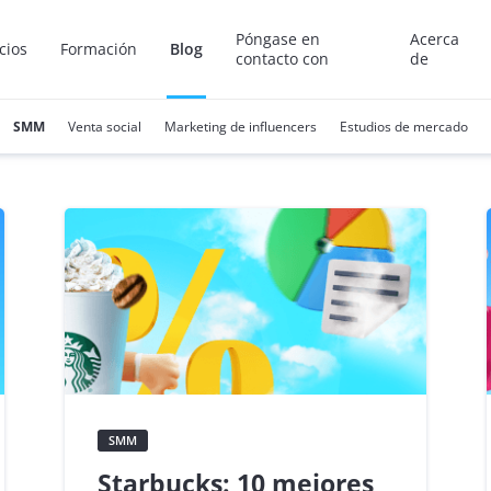
Póngase en
Acerca
cios
Formación
Blog
contacto con
de
SMM
Venta social
Marketing de influencers
Estudios de mercado
SMM
Starbucks: 10 mejores