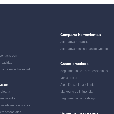
Comparar herramientas
Alternativa a Brand24
Alternativa a las alertas de Google
contacto con
rivacidad
Casos prácticos
cos de escucha social
Seguimiento de las redes sociales
Venta social
ticas
Atención social al cliente
ooleana
Marketing de influencia
sentimiento
Seguimiento de hashtags
basada en la ubicación
de
redes
sociales
Seguimiento por canal