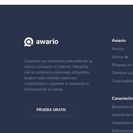
Awario
Precios
Acerca de
Supervise las menciones relevantes de su
Póngase en 
marca o producto en Internet, interactúe
con su audiencia y personas influyentes,
Términos y p
analice cada mención sobre sus
Casos prácti
competidores y aumente la reputación y
notoriedad de su marca.
Caracterís
Búsqueda b
PRUEBA GRATIS
Análisis del 
Supervisión 
Dashboard 