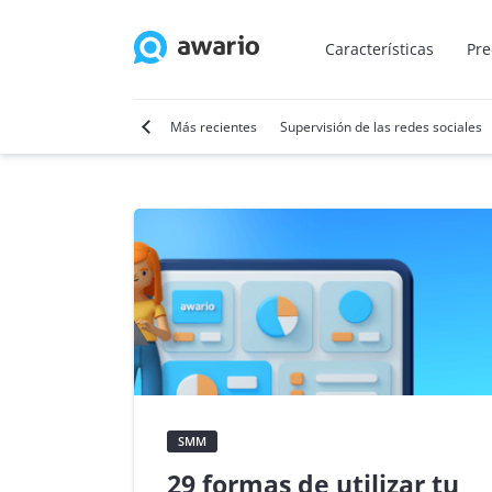
Características
Pre
r
Marketing por vídeo
Más recientes
Supervisión de las redes sociales
SMM
29 formas de utilizar tu