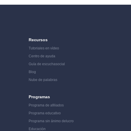
Recursos
Tutoriales en vídeo
Centro de ayuda
Guía de escucha
social
Blog
Nube de palabras
Programas
Programa de afiliados
Programa educativo
Programa sin ánimo de
lucro
Educación